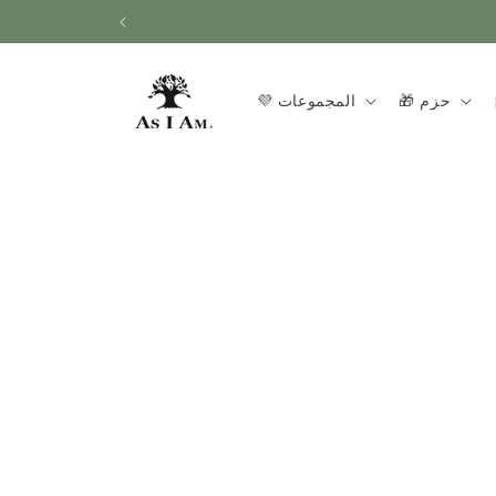
انتقل
إلى
المحتوى
🎁 حزم
💜 المجموعات