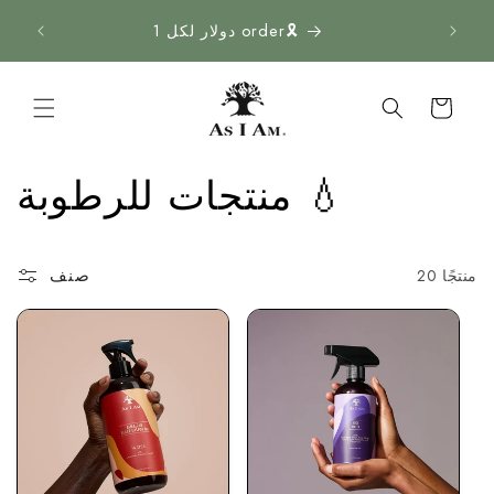
انتقل
إلى
1 دولار لكل order🎗️
المحتوى
عَرَبَة
نَقْل
م
منتجات للرطوبة 💧
ج
صنف
20 منتجًا
م
و
ع
ة
: