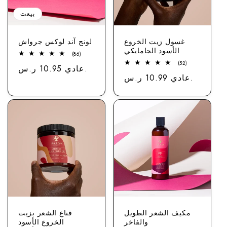
بيعت
غسول زيت الخروع
لونج آند لوكس جرواش
الأسود الجامايكي
86
(86)
إجمالي
52
(52)
عادي 10.95 ر.س.
سعر
المراجعات
مجموع
عادي 10.99 ر.س.
سعر
الاستعراضات
مكيف الشعر الطويل
قناع الشعر بزيت
والفاخر
الخروع الأسود