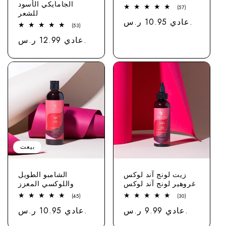
الجامايكي الأسود
57
(57)
للشعر
إجمالي
عادي 10.95 ر.س.
سعر
المراجعات
53
(53)
مجموع
عادي 12.99 ر.س.
سعر
الاستعراضات
بيعت
زيت لونج آند لوكس
الشامبو الطويل
غروهير لونج آند لوكس
واللوكسي المعزز
45
30
(45)
(30)
مجموع
إجمالي
عادي 9.99 ر.س.
سعر
عادي 10.95 ر.س.
سعر
الاستعراضات
المراجعات