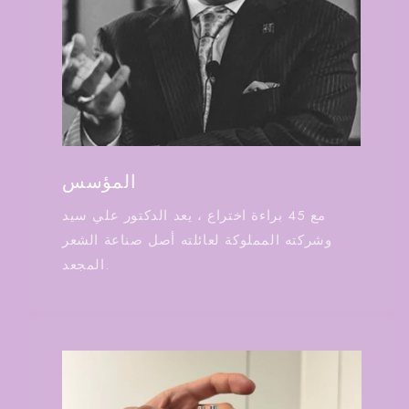
المؤسس
مع 45 براءة اختراع ، يعد الدكتور علي سيد
وشركته المملوكة لعائلته أصل صناعة الشعر
المجعد.