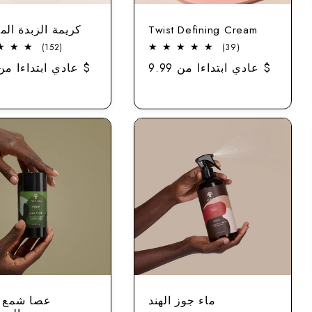
Twist Defining Cream
كريمة الزبدة الم
152
39
(152)
(39)
مجموع
إجمالي
عادي ابتداءا من 9.99 $
سعر
عادي ابتداءا من 9.99 $
الاستعراضات
المراجعات
ماء جوز الهند
عصا شمع 