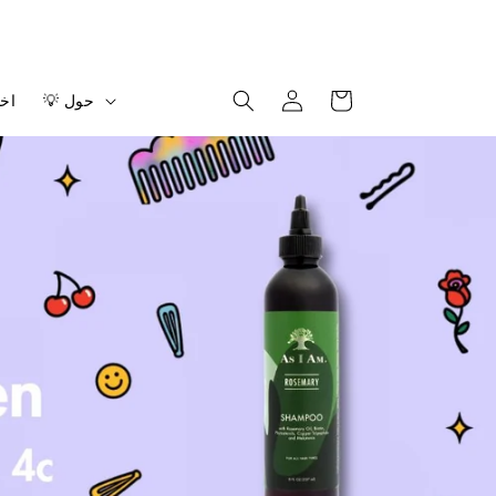
عَرَبَة
تسجيل
💡 حول
اخت
نَقْل
الدخول