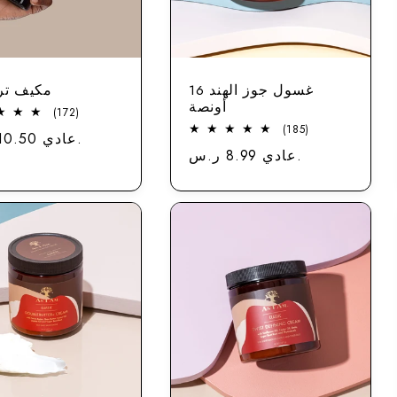
غسول جوز الهند 16
مكيف تر
أونصة
172
(172)
إجمالي
185
(185)
عادي 10.50 ر.س.
المراجعات
إجمالي
عادي 8.99 ر.س.
سعر
المراجعات