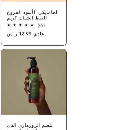
الجامايكي الأسود الخروع
النفط الشباك كريم
42
(42)
مجموع
عادي 12.99 ر.س.
سعر
الاستعراضات
بلسم الروزماري الذي