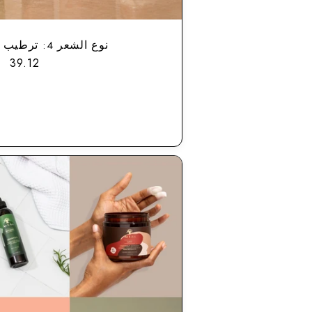
نوع الشعر 4: ترطيب عميق
سعر
39.12
ا
التخفيض
ا