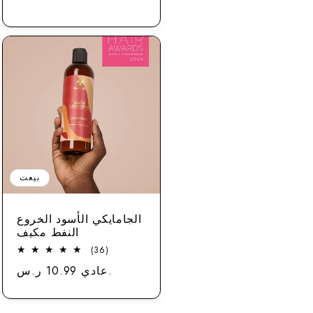
بيعت
الجامايكي الأسود الخروع
النفط مكيف
36
(36)
مجموع
عادي 10.99 ر.س.
سعر
الاستعراضات