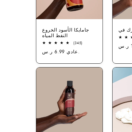
ك في
جامايكا الأسود الخروع
النفط المياه
345
(345)
سعر
إجمالي
عادي 6.99 ر.س.
سعر
التقييمات