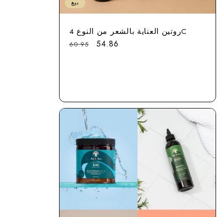
بيع
روتين العناية بالشعر من النوع 4C
سعر
54.86
السعر
60.95
التخفيض
العادي