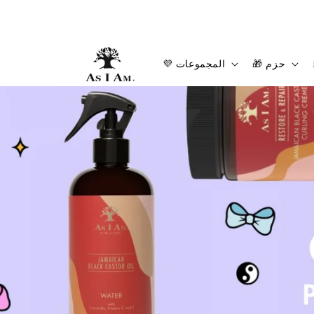
انتقل
إلى
المحتوى
🎁 حزم
💜 المجموعات