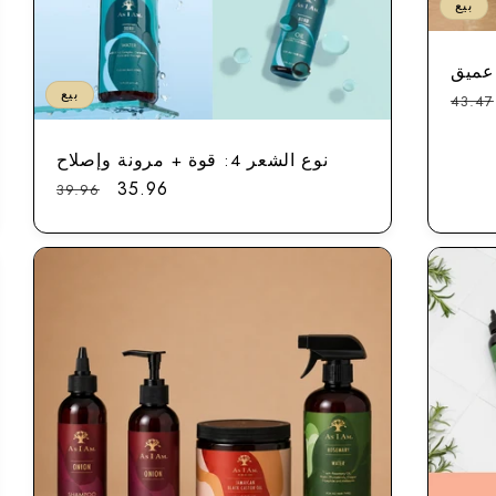
بيع
بيع
لسعر
43.47
لعادي
نوع الشعر 4: قوة + مرونة وإصلاح
سعر
35.96
السعر
39.96
التخفيض
العادي