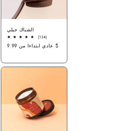
الشباك جيلي
134
(134)
إجمالي
عادي ابتداءا من 9.99 $
سعر
المراجعات