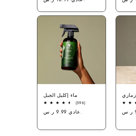
الاستعراضات
زماري
ماء إكليل الجبل
596
(596)
إجمالي
سعر
عادي 9.99 ر.س.
سعر
التقييمات