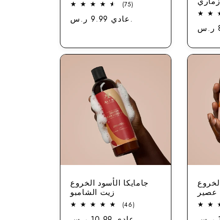
زماري
75
(75)
مجموع
عادي 9.99 ر.س.
سعر
الاستعراضات
سعر
لخروع
جامايكا الأسود الخروع
 عصير
زيت الشامبو
46
(46)
مجموع
سعر
عادي 10.99 ر.س.
سعر