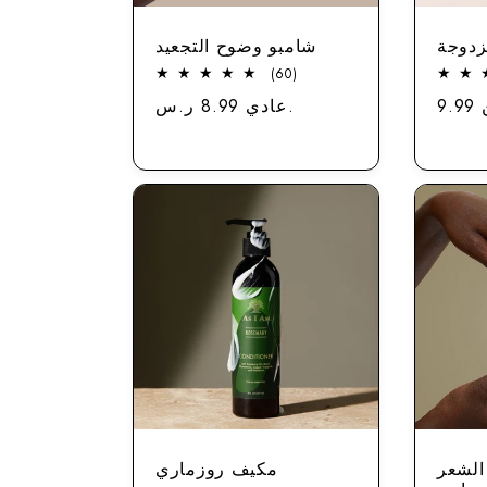
زدوجة
شامبو وضوح التجعيد
60
(60)
مجموع
سعر
عادي 8.99 ر.س.
سعر
الاستعراضات
الشعر
مكيف روزماري